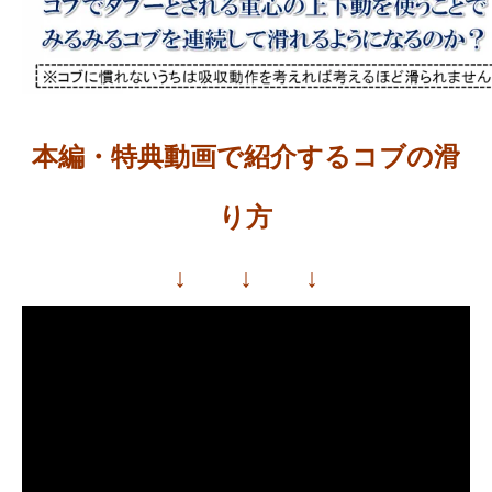
本編・特典動画で紹介するコブの滑
り方
↓ ↓ ↓