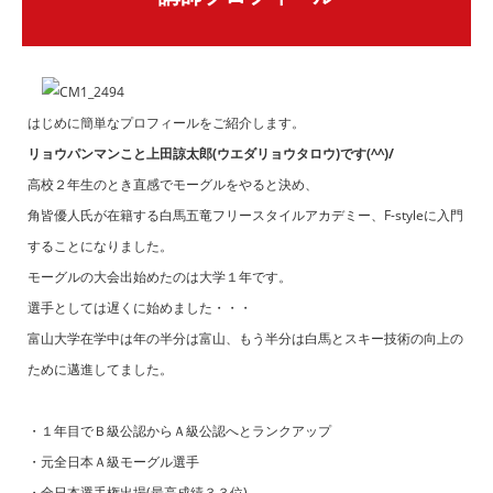
はじめに簡単なプロフィールをご紹介します。
リョウパンマンこと上田諒太郎(ウエダリョウタロウ)です(^^)/
高校２年生のとき直感でモーグルをやると決め、
角皆優人氏が在籍する白馬五竜フリースタイルアカデミー、F-styleに入門
することになりました。
モーグルの大会出始めたのは大学１年です。
選手としては遅くに始めました・・・
富山大学在学中は年の半分は富山、もう半分は白馬とスキー技術の向上の
ために邁進してました。
・１年目でＢ級公認からＡ級公認へとランクアップ
・元全日本Ａ級モーグル選手
・全日本選手権出場(最高成績３３位)