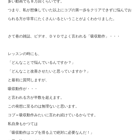
多い動画でも８万回くらいです。
つまり、私が想像していた以上にコブの第一歩をクリアできずに悩んでお
られる方が非常にたくさんいるということがよくわかりました。
さて巷の雑誌、ビデオ、ＤＶＤでよく言われる「吸収動作」・・・
レッスンの時にも、
「どんなことで悩んでいるんですか？」
「どんなこと改善させたいと思っていますか？」
と最初に質問しますが、
吸収動作が・・・
と言われる方が半数を超えます。
この発想に至るのは無理ないと思います。
コブ＝吸収動作みたいに言われ続けているからです。
私自身もかつては
「吸収動作はコブを滑る上で絶対に必要なんだ！」