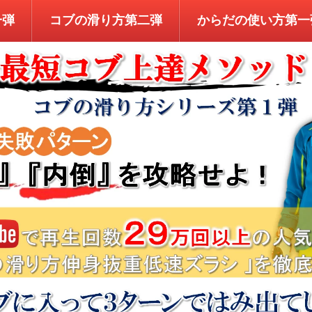
一弾
コブの滑り方第二弾
からだの使い方第一