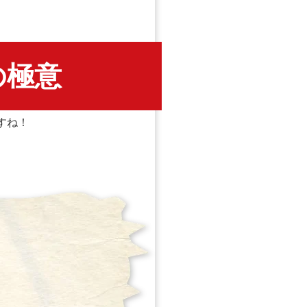
の極意
すね！