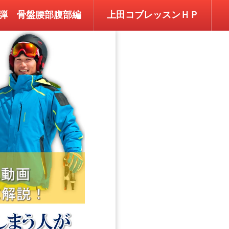
弾 骨盤腰部腹部編
上田コブレッスンＨＰ