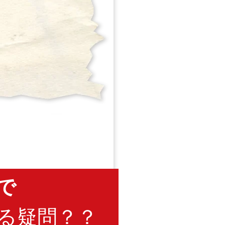
で
る疑問？？