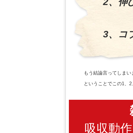
2、伸
3、コ
もう結論言ってしまい
ということでこの1、
吸収動作