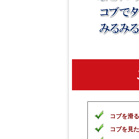
コブを滑
コブを見た